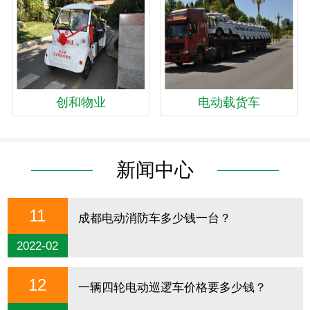
创和物业
电动载货车
新闻中心
11
成都电动消防车多少钱一台？
2022-02
12
一辆四轮电动巡逻车价格要多少钱？