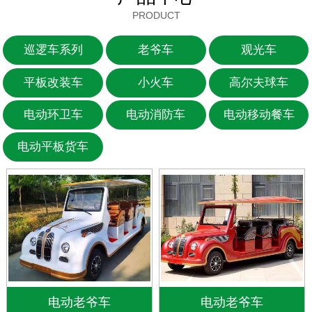
PRODUCT
巡逻车系列
老爷车
观光车
平板改装车
小火车
高尔夫球车
电动环卫车
电动消防车
电动移动餐车
电动平板货车
电动老爷车
电动老爷车