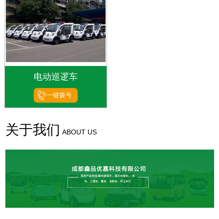
电动巡逻车
一键拨号
关于我们
ABOUT US