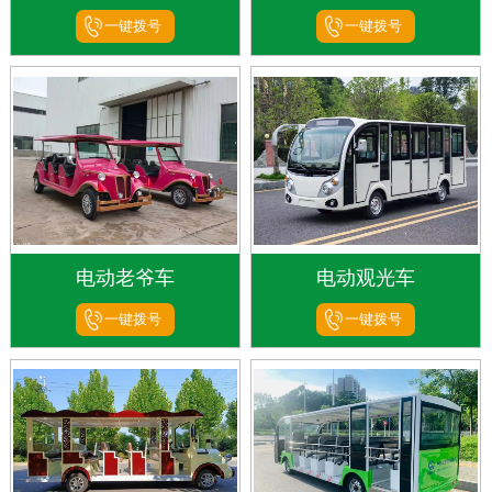
一键拨号
一键拨号
电动老爷车
电动观光车
一键拨号
一键拨号