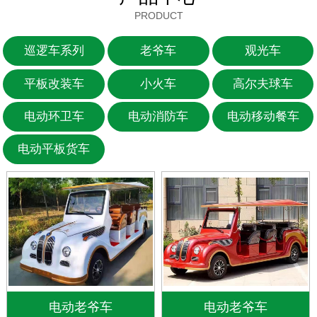
PRODUCT
巡逻车系列
老爷车
观光车
平板改装车
小火车
高尔夫球车
电动环卫车
电动消防车
电动移动餐车
电动平板货车
电动老爷车
电动老爷车