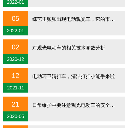
2022-01
05
综艺里频频出现电动观光车，它的市场究竟有多大呢？
2022-01
02
对观光电动车的相关技术参数分析
2020-12
12
电动环卫清扫车，清洁打扫小能手来啦
2021-11
21
日常维护中要注意观光电动车的安全检查
2020-05