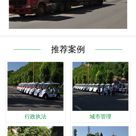
推荐案例
行政执法
城市管理