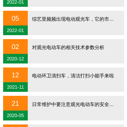
2022-01
05
综艺里频频出现电动观光车，它的市场究竟有多大呢？
2022-01
02
对观光电动车的相关技术参数分析
2020-12
12
电动环卫清扫车，清洁打扫小能手来啦
2021-11
21
日常维护中要注意观光电动车的安全检查
2020-05