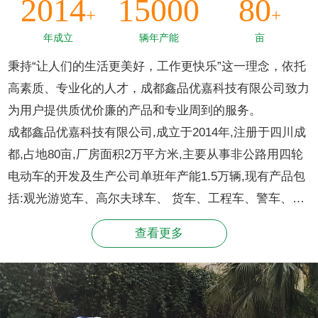
2014
15000
80
+
+
年成立
辆年产能
亩
秉持“让人们的生活更美好，工作更快乐”这一理念，依托
高素质、专业化的人才，成都鑫品优嘉科技有限公司致力
为用户提供质优价廉的产品和专业周到的服务。
成都鑫品优嘉科技有限公司,成立于2014年,注册于四川成
都,占地80亩,厂房面积2万平方米,主要从事非公路用四轮
电动车的开发及生产公司单班年产能1.5万辆,现有产品包
括:观光游览车、高尔夫球车、 货车、工程车、警车、消
防车、环卫车灯。连续多年国内销量、排名同行业领先。
查看更多