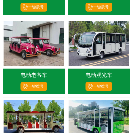
一键拨号
一键拨号
电动老爷车
电动观光车
一键拨号
一键拨号