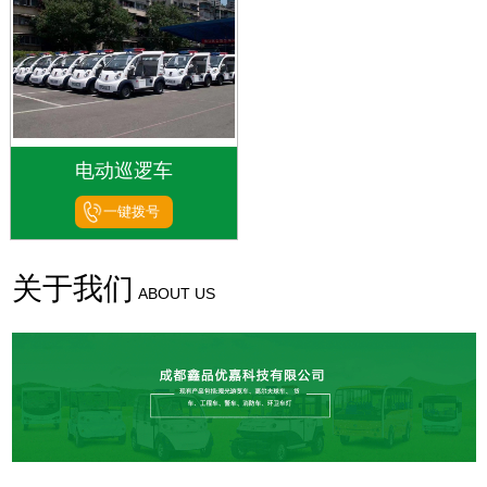
电动巡逻车
一键拨号
关于我们
ABOUT US