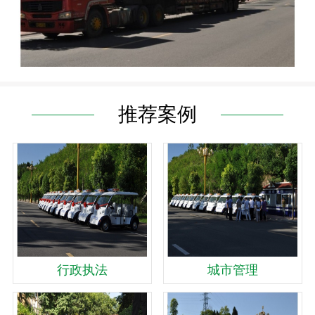
推荐案例
行政执法
城市管理