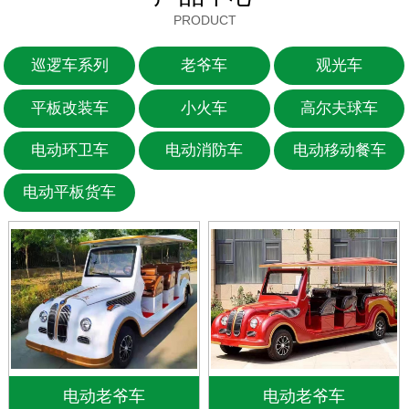
PRODUCT
巡逻车系列
老爷车
观光车
平板改装车
小火车
高尔夫球车
电动环卫车
电动消防车
电动移动餐车
电动平板货车
电动老爷车
电动老爷车