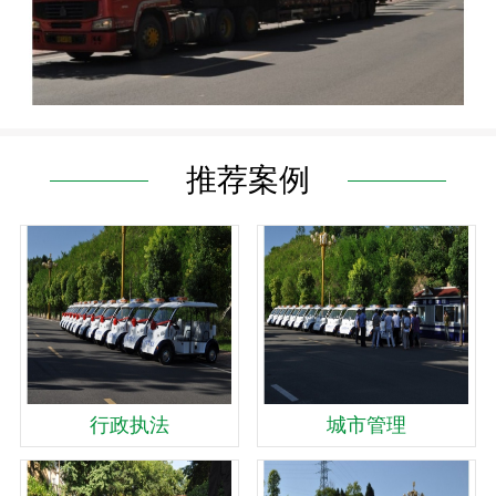
推荐案例
行政执法
城市管理