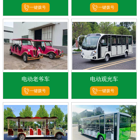
一键拨号
一键拨号
电动老爷车
电动观光车
一键拨号
一键拨号