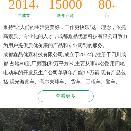
2014
15000
80
+
+
年成立
辆年产能
亩
秉持“让人们的生活更美好，工作更快乐”这一理念，依托
高素质、专业化的人才，成都鑫品优嘉科技有限公司致力
为用户提供质优价廉的产品和专业周到的服务。
成都鑫品优嘉科技有限公司,成立于2014年,注册于四川成
都,占地80亩,厂房面积2万平方米,主要从事非公路用四轮
电动车的开发及生产公司单班年产能1.5万辆,现有产品包
括:观光游览车、高尔夫球车、 货车、工程车、警车、消
防车、环卫车灯。连续多年国内销量、排名同行业领先。
查看更多