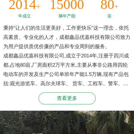
2014
15000
80
+
+
年成立
辆年产能
亩
秉持“让人们的生活更美好，工作更快乐”这一理念，依托
高素质、专业化的人才，成都鑫品优嘉科技有限公司致力
为用户提供质优价廉的产品和专业周到的服务。
成都鑫品优嘉科技有限公司,成立于2014年,注册于四川成
都,占地80亩,厂房面积2万平方米,主要从事非公路用四轮
电动车的开发及生产公司单班年产能1.5万辆,现有产品包
括:观光游览车、高尔夫球车、 货车、工程车、警车、消
防车、环卫车灯。连续多年国内销量、排名同行业领先。
查看更多