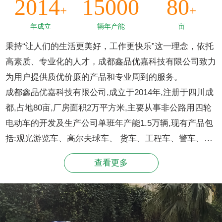
2014
15000
80
+
+
年成立
辆年产能
亩
秉持“让人们的生活更美好，工作更快乐”这一理念，依托
高素质、专业化的人才，成都鑫品优嘉科技有限公司致力
为用户提供质优价廉的产品和专业周到的服务。
成都鑫品优嘉科技有限公司,成立于2014年,注册于四川成
都,占地80亩,厂房面积2万平方米,主要从事非公路用四轮
电动车的开发及生产公司单班年产能1.5万辆,现有产品包
括:观光游览车、高尔夫球车、 货车、工程车、警车、消
防车、环卫车灯。连续多年国内销量、排名同行业领先。
查看更多