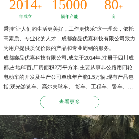
2014
15000
80
+
+
年成立
辆年产能
亩
秉持“让人们的生活更美好，工作更快乐”这一理念，依托
高素质、专业化的人才，成都鑫品优嘉科技有限公司致力
为用户提供质优价廉的产品和专业周到的服务。
成都鑫品优嘉科技有限公司,成立于2014年,注册于四川成
都,占地80亩,厂房面积2万平方米,主要从事非公路用四轮
电动车的开发及生产公司单班年产能1.5万辆,现有产品包
括:观光游览车、高尔夫球车、 货车、工程车、警车、消
防车、环卫车灯。连续多年国内销量、排名同行业领先。
查看更多