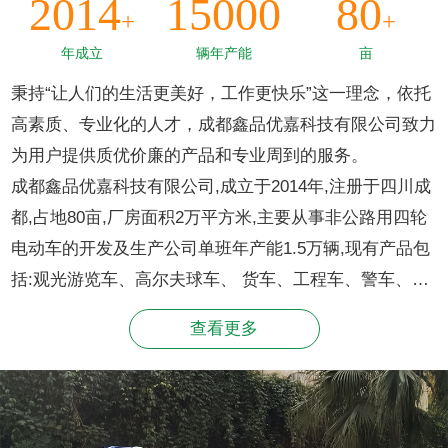
2014
15000
80
+
+
年成立
辆年产能
亩
秉持“让人们的生活更美好，工作更快乐”这一理念，依托
高素质、专业化的人才，成都鑫品优嘉科技有限公司致力
为用户提供质优价廉的产品和专业周到的服务。
成都鑫品优嘉科技有限公司,成立于2014年,注册于四川成
都,占地80亩,厂房面积2万平方米,主要从事非公路用四轮
电动车的开发及生产公司单班年产能1.5万辆,现有产品包
括:观光游览车、高尔夫球车、 货车、工程车、警车、消
防车、环卫车灯。连续多年国内销量、排名同行业领先。
查看更多