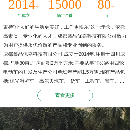
2014
15000
80
+
+
年成立
辆年产能
亩
秉持“让人们的生活更美好，工作更快乐”这一理念，依托
高素质、专业化的人才，成都鑫品优嘉科技有限公司致力
为用户提供质优价廉的产品和专业周到的服务。
成都鑫品优嘉科技有限公司,成立于2014年,注册于四川成
都,占地80亩,厂房面积2万平方米,主要从事非公路用四轮
电动车的开发及生产公司单班年产能1.5万辆,现有产品包
括:观光游览车、高尔夫球车、 货车、工程车、警车、消
防车、环卫车灯。连续多年国内销量、排名同行业领先。
查看更多