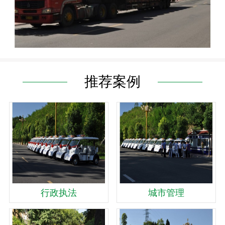
推荐案例
行政执法
城市管理