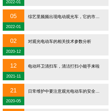
2022-01
05
综艺里频频出现电动观光车，它的市场究竟有多大呢？
2022-01
02
对观光电动车的相关技术参数分析
2020-12
12
电动环卫清扫车，清洁打扫小能手来啦
2021-11
21
日常维护中要注意观光电动车的安全检查
2020-05