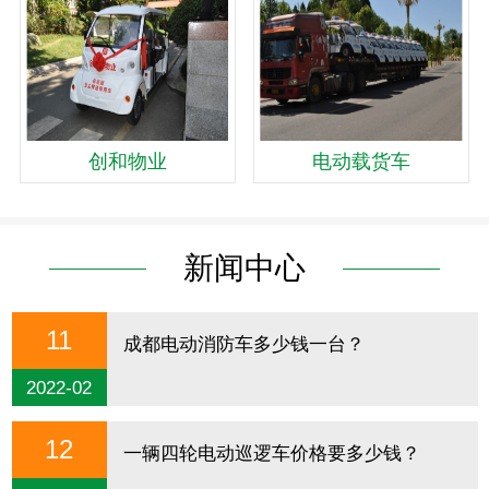
创和物业
电动载货车
新闻中心
11
成都电动消防车多少钱一台？
2022-02
12
一辆四轮电动巡逻车价格要多少钱？